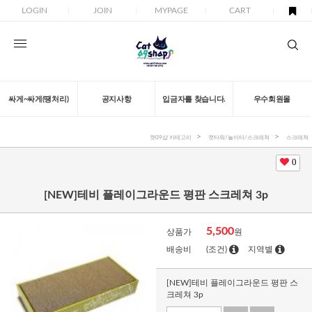
LOGIN
JOIN
MYPAGE
CART
싸게~싸게(땡처리)
공지사항
입금자를 찾습니다.
우수회원몰
캣09샵 카테고리
캣타워/놀이터/스크래쳐
스크래쳐
0
[NEW]테비 플레이그라운드 평판 스크레쳐 3p
5,500
상품가
원
배송비
(조건)
지역별
[NEW]테비 플레이그라운드 평판 스
크레쳐 3p