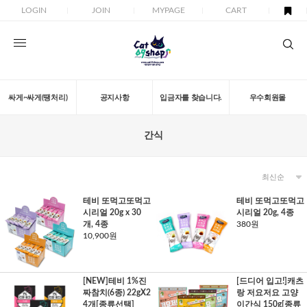
LOGIN
JOIN
MYPAGE
CART
싸게~싸게(땡처리)
공지사항
입금자를 찾습니다.
우수회원몰
간식
테비 또먹고또먹고
테비 또먹고또먹고
시리얼 20g x 30
시리얼 20g, 4종
개, 4종
380원
10,900원
[NEW]테비 1%진
[드디어 입고!]캐츠
짜참치(6종) 22gX2
랑 저요저요 고양
4개[종류선택]
이간식 150g[종류