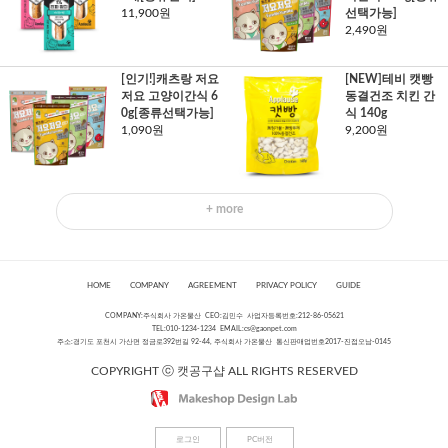
11,900원
선택가능]
2,490원
[인기!]캐츠랑 저요
[NEW]테비 캣빵
저요 고양이간식 6
동결건조 치킨 간
0g[종류선택가능]
식 140g
1,090원
9,200원
+ more
HOME
COMPANY
AGREEMENT
PRIVACY POLICY
GUIDE
COMPANY:주식회사 가온물산 CEO:김민수 사업자등록번호:212-86-05621
TEL:010-1234-1234 EMAIL:
cs@gaonpet.com
주소:경기도 포천시 가산면 정금로392번길 92-44, 주식회사 가온물산 통신판매업번호2017-진접오남-0145
COPYRIGHT ⓒ 캣공구샵 ALL RIGHTS RESERVED
로그인
PC버전