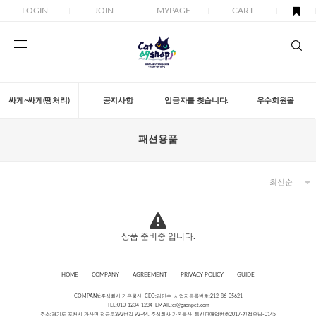
LOGIN
JOIN
MYPAGE
CART
싸게~싸게(땡처리)
공지사항
입금자를 찾습니다.
우수회원몰
패션용품
상품 준비중 입니다.
HOME
COMPANY
AGREEMENT
PRIVACY POLICY
GUIDE
COMPANY:주식회사 가온물산 CEO:김민수 사업자등록번호:212-86-05621
TEL:010-1234-1234 EMAIL:
cs@gaonpet.com
주소:경기도 포천시 가산면 정금로392번길 92-44, 주식회사 가온물산 통신판매업번호2017-진접오남-0145