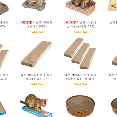
 아지랑
[최저가]
위드캣 롱벤치
[최저가]
위드캣 다우니
그린
07)
스크레쳐(002)
쇼파 스크레쳐(003)
Sold Out
Sold Out
판 스크
할로(HALO) 평판 스크
할로(HALO) 평판 스크
할로(
대X3개
레쳐(리필) - 대
레쳐(리필) - 소X3개
레
Sold Out
Sold Out