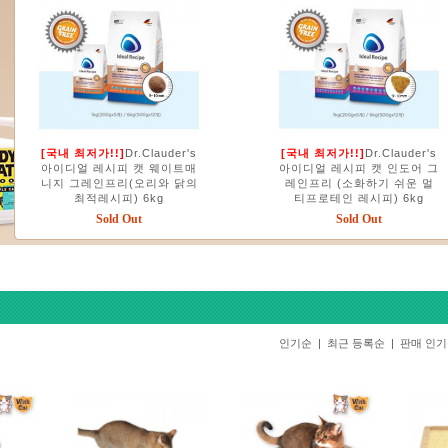
[국내 최저가!!]
Dr.Clauder's
[국내 최저가!!]
Dr.Clauder's
아이디얼 레시피 캣 웨이트매
아이디얼 레시피 캣 인도어 그
니지 그레인프리(오리와 닭의
레인프리 (소화하기 쉬운 멀
최적레시피) 6kg
티프로테인 레시피) 6kg
Sold Out
Sold Out
인기순
|
최근 등록순
|
판매 인