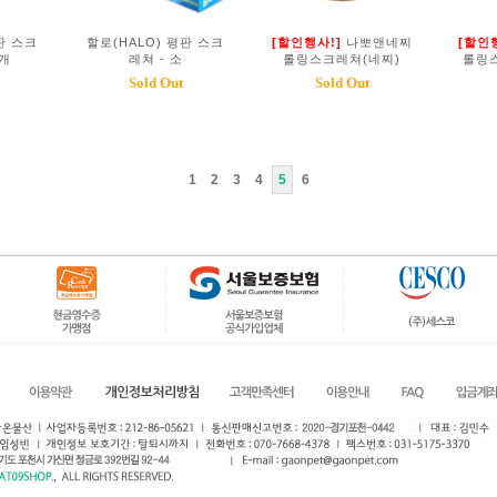
판 스크
할로(HALO) 평판 스크
[할인행사!]
나뽀앤네찌
[할인
3개
레쳐 - 소
롤링스크레쳐(네찌)
롤링
Sold Out
Sold Out
1
2
3
4
5
6