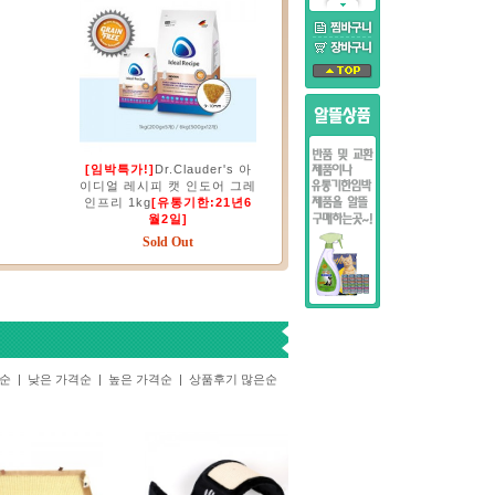
[임박특가!]
Dr.Clauder's 아
이디얼 레시피 캣 인도어 그레
인프리 1kg
[유통기한:21년6
월2일]
Sold Out
기순
|
낮은 가격순
|
높은 가격순
|
상품후기 많은순