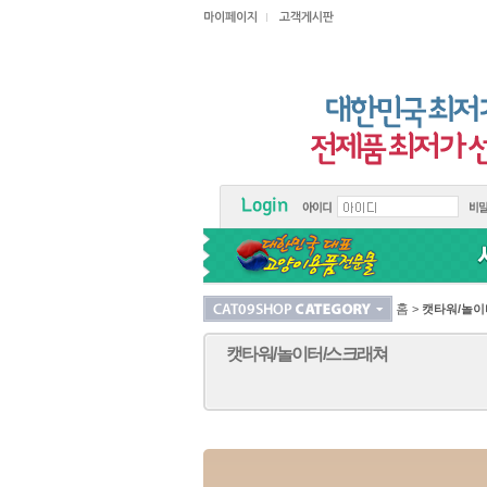
홈
>
캣타워/놀이
캣타워/놀이터/스크래쳐