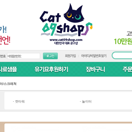
터/스크래쳐
-
캣타워
-
놀이터