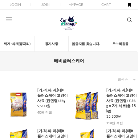
LOGIN
JOIN
MYPAGE
CART
싸게~싸게(땡처리)
공지사항
입금자를 찾습니다.
우수회원몰
테비플러스케어
[가.격.파.괴.]테비
[가.격.파.괴.]테비
플러스케어 고양이
플러스케어 고양이
사료 (전연령) 5kg
사료 (전연령) 7.5k
9,900원
g x 2개 세트(총 15
kg)
40원 적립
35,300원
110원 적립
[가.격.파.괴.]테비
[가.격.파.괴.]테비
플러스케어 고양이
플러스케어 고양이