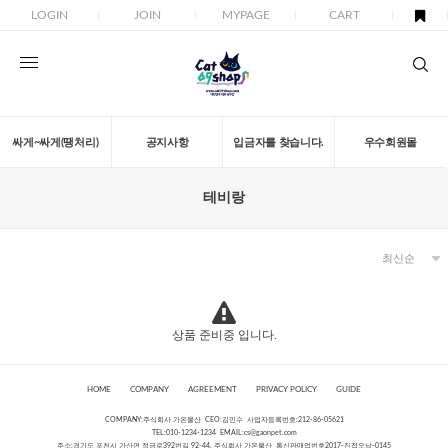
LOGIN
JOIN
MYPAGE
CART
싸게~싸게(땡처리)
공지사항
입금자를 찾습니다.
우수회원몰
테비랑
상품 준비중 입니다.
HOME
COMPANY
AGREEMENT
PRIVACY POLICY
GUIDE
COMPANY:주식회사 가온물산 CEO:김민수 사업자등록번호:212-86-05621
TEL:010-1234-1234 EMAIL:
cs@gaonpet.com
주소:경기도 포천시 가산면 정금로392번길 92-44, 주식회사 가온물산 통신판매업번호2017-진접오남-0145