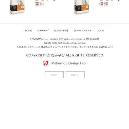
(품절)
(품절)
HOME
COMPANY
AGREEMENT
PRIVACY POLICY
GUIDE
COMPANY:주식회사 가온물산 CEO:김민수 사업자등록번호:212-86-05621
TEL:010-1234-1234 EMAIL:
cs@gaonpet.com
주소:경기도 포천시 가산면 정금로392번길 92-44, 주식회사 가온물산 통신판매업번호2017-진접오남-0145
COPYRIGHT ⓒ 캣공구샵 ALL RIGHTS RESERVED
로그인
PC버전