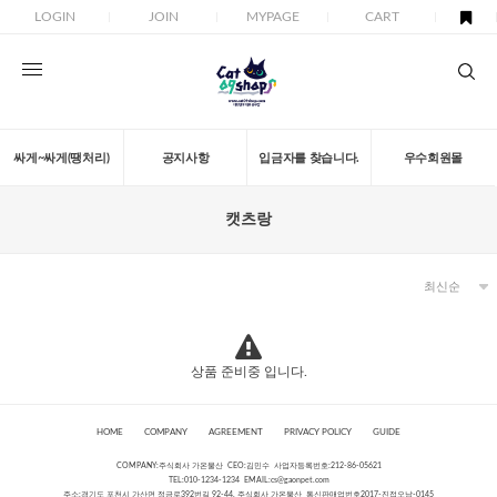
LOGIN
JOIN
MYPAGE
CART
싸게~싸게(땡처리)
공지사항
입금자를 찾습니다.
우수회원몰
캣츠랑
상품 준비중 입니다.
HOME
COMPANY
AGREEMENT
PRIVACY POLICY
GUIDE
COMPANY:주식회사 가온물산 CEO:김민수 사업자등록번호:212-86-05621
TEL:010-1234-1234 EMAIL:
cs@gaonpet.com
주소:경기도 포천시 가산면 정금로392번길 92-44, 주식회사 가온물산 통신판매업번호2017-진접오남-0145