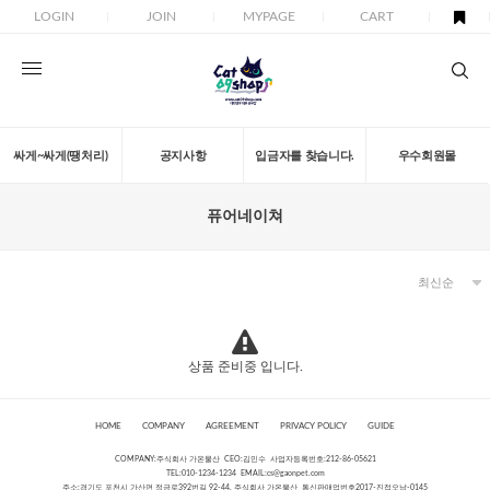
LOGIN
JOIN
MYPAGE
CART
싸게~싸게(땡처리)
공지사항
입금자를 찾습니다.
우수회원몰
퓨어네이쳐
상품 준비중 입니다.
HOME
COMPANY
AGREEMENT
PRIVACY POLICY
GUIDE
COMPANY:주식회사 가온물산 CEO:김민수 사업자등록번호:212-86-05621
TEL:010-1234-1234 EMAIL:
cs@gaonpet.com
주소:경기도 포천시 가산면 정금로392번길 92-44, 주식회사 가온물산 통신판매업번호2017-진접오남-0145