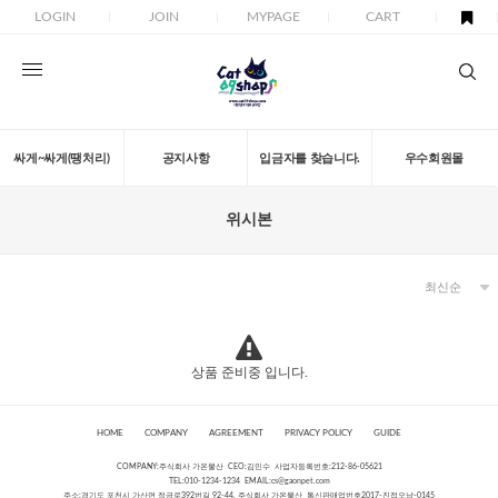
LOGIN
JOIN
MYPAGE
CART
싸게~싸게(땡처리)
공지사항
입금자를 찾습니다.
우수회원몰
위시본
상품 준비중 입니다.
HOME
COMPANY
AGREEMENT
PRIVACY POLICY
GUIDE
COMPANY:주식회사 가온물산 CEO:김민수 사업자등록번호:212-86-05621
TEL:010-1234-1234 EMAIL:
cs@gaonpet.com
주소:경기도 포천시 가산면 정금로392번길 92-44, 주식회사 가온물산 통신판매업번호2017-진접오남-0145